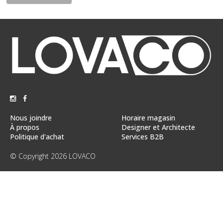
Vente
démonstrateurs
Luminaires
Miroirs
MON
COMPTE
LISTE
DE
Nous joindre
Horaire magasin
SOUHAITS
À propos
Designer et Architecte
Politique d'achat
Services B2B
FR
© Copyright 2026 LOVACO
US