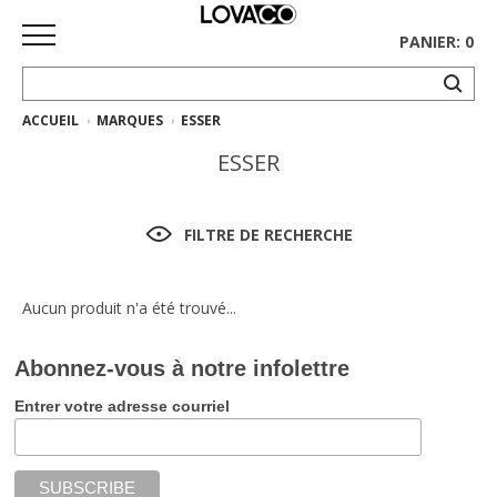
PANIER: 0
ACCUEIL
MARQUES
ESSER
ACCUEIL
ESSER
MAGASINER
Collection
FILTRE DE RECHERCHE
complète
Collection
Aucun produit n'a été trouvé...
Ethnicraft
Abonnez-vous à notre infolettre
Collection
Gus*
Entrer votre adresse courriel
Tapis