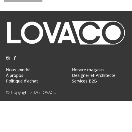
Vente
démonstrateurs
Luminaires
Miroirs
MON
COMPTE
LISTE
DE
Nous joindre
Horaire magasin
SOUHAITS
À propos
Designer et Architecte
Politique d'achat
Services B2B
FR
© Copyright 2026 LOVACO
US