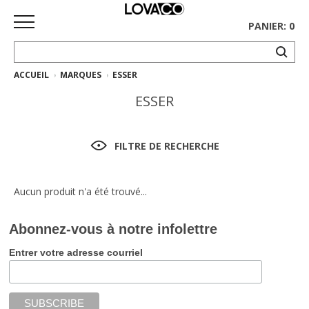
PANIER: 0
ACCUEIL
MARQUES
ESSER
ACCUEIL
ESSER
MAGASINER
Collection
FILTRE DE RECHERCHE
complète
Collection
Aucun produit n'a été trouvé...
Ethnicraft
Abonnez-vous à notre infolettre
Collection
Gus*
Entrer votre adresse courriel
Tapis