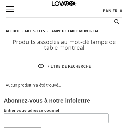
PANIER: 0
ACCUEIL
MOTS-CLÉS
LAMPE DE TABLE MONTREAL
ACCUEIL
Produits associés au mot-clé lampe de
MAGASINER
table montreal
Collection
complète
FILTRE DE RECHERCHE
Collection
Ethnicraft
Aucun produit n'a été trouvé...
Collection
Abonnez-vous à notre infolettre
Gus*
Entrer votre adresse courriel
Tapis