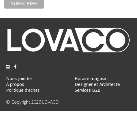
Vente
démonstrateurs
Luminaires
Miroirs
MON
COMPTE
LISTE
DE
SOUHAITS
Nous joindre
Horaire magasin
À propos
Designer et Architecte
FR
Politique d'achat
Services B2B
© Copyright 2026 LOVACO
US