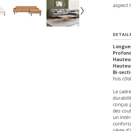
aspect l
DETAIL
Longue
Profon
Hauteur
Hauteur
Bi-sect
fois côt
Le cadre
durabili
conçus 
des cout
un intér
conforta
siège d'