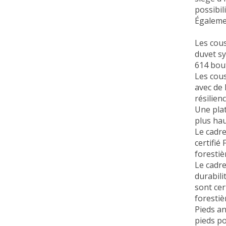
possibil
Égalemen
Les cous
duvet sy
614 bout
Les cous
avec de
résilien
Une plat
plus hau
Le cadre
certifié
foresti
Le cadre
durabili
sont cer
foresti
Pieds a
pieds po