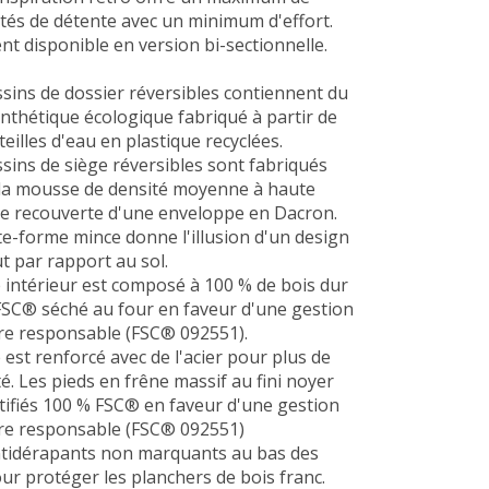
ités de détente avec un minimum d'effort.
t disponible en version bi-sectionnelle.
sins de dossier réversibles contiennent du
nthétique écologique fabriqué à partir de
eilles d'eau en plastique recyclées.
sins de siège réversibles sont fabriqués
 la mousse de densité moyenne à haute
ce recouverte d'une enveloppe en Dacron.
e-forme mince donne l'illusion d'un design
t par rapport au sol.
 intérieur est composé à 100 % de bois dur
 FSC® séché au four en faveur d'une gestion
ère responsable (FSC® 092551).
 est renforcé avec de l'acier pour plus de
té. Les pieds en frêne massif au fini noyer
tifiés 100 % FSC® en faveur d'une gestion
ère responsable (FSC® 092551)
ntidérapants non marquants au bas des
ur protéger les planchers de bois franc.