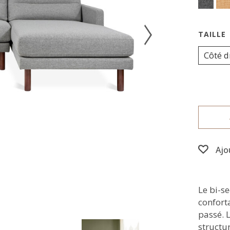
Côté d
Ajo
Le bi-s
conforta
passé. 
structu