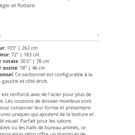
éger et flottant.
S
ur
: 103’’ | 262 cm
deur
: 72’’ | 183 cm
 totale
: 30.5’’ | 78 cm
 assise
: 18’’ | 46 cm
ionnel
: Ce sectionnel est configurable à la
é gauche et côté droit.
 est renforcé avec de l'acier pour plus de
té.
Les coussins de dossier moelleux sont
pour conserver leur forme et présentent
ures uniques qui ajoutent de la texture et
êt visuel.
Parfait pour les salons
bles ou les halls de bureau animés, ce
inspiration rétro offre un maximum de