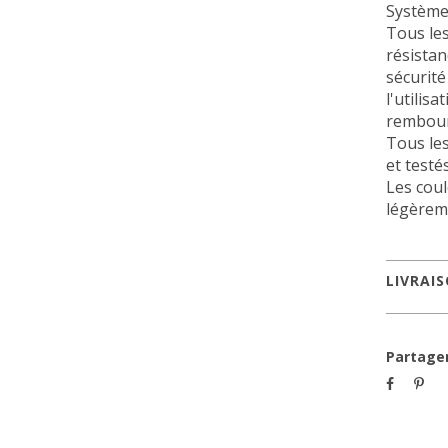
Système
Tous les
résista
sécurité
l'utilis
rembour
T
ous le
et testé
Les coul
légèreme
LIVRAI
Partage