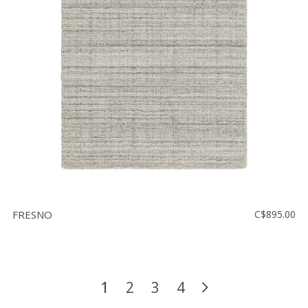
FRESNO
C$895.00
1
2
3
4