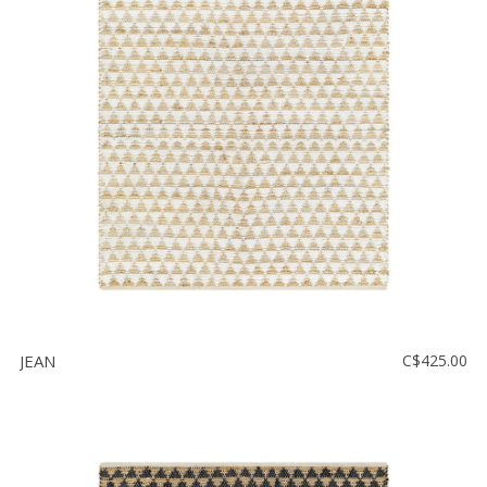
Vente
démonstrateurs
Luminaires
Miroirs
MON
COMPTE
LISTE
DE
SOUHAITS
FR
JEAN
C$425.00
US