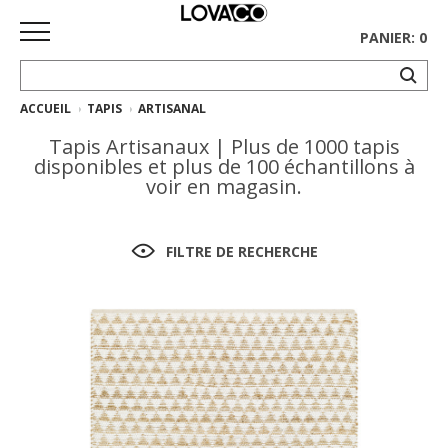
PANIER: 0
ACCUEIL
TAPIS
ARTISANAL
ACCUEIL
Tapis Artisanaux | Plus de 1000 tapis
MAGASINER
disponibles et plus de 100 échantillons à
voir en magasin.
Collection
complète
FILTRE DE RECHERCHE
Collection
Ethnicraft
Collection
Gus*
Tapis