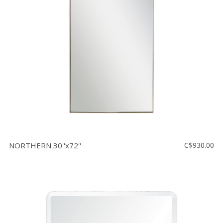
Vente
démonstrateurs
Luminaires
Miroirs
MON
COMPTE
LISTE
DE
SOUHAITS
FR
NORTHERN 30''x72''
C$930.00
US