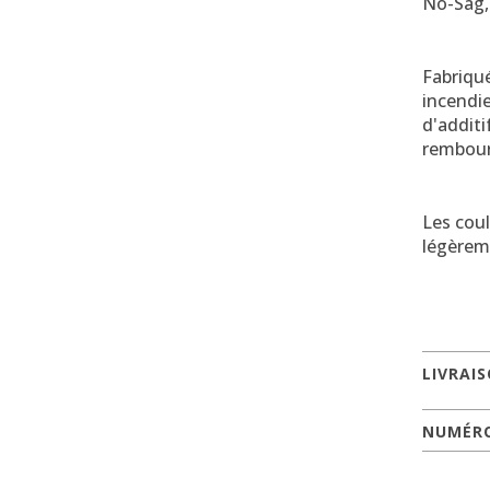
No-Sag, 
Fabriqu
incendie
d'additi
rembour
Les coul
légèreme
LIVRAI
NUMÉRO