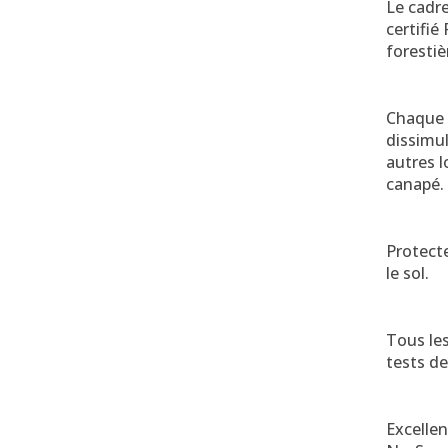
Le cadr
certifié
foresti
Chaque 
dissimul
autres l
canapé.
Protecte
le sol.
Tous les
tests de
Excelle