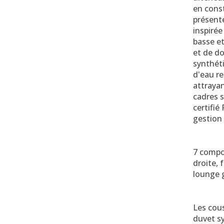
en cons
présent
inspiré
basse et
et de do
synthét
d'eau re
attrayan
cadres 
certifié
gestion 
7 compo
droite, 
lounge 
Les cous
duvet sy