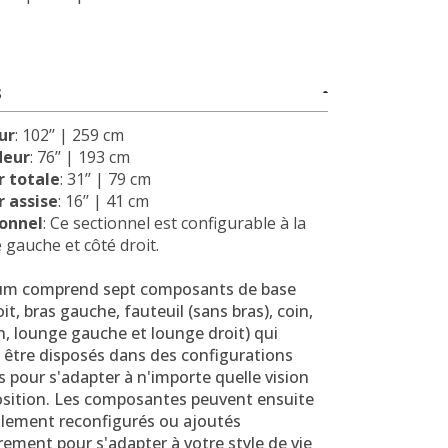
S
ur
: 102’’ | 259 cm
deur
: 76’’ | 193 cm
 totale
: 31’’ | 79 cm
 assise
: 16’’ | 41 cm
ionnel
: Ce sectionnel est configurable à la
é gauche et côté droit.
um comprend sept composants de base
oit, bras gauche, fauteuil (sans bras), coin,
, lounge gauche et lounge droit) qui
 être disposés dans des configurations
es pour s'adapter à n'importe quelle vision
osition. Les composantes peuvent ensuite
cilement reconfigurés ou ajoutés
rement pour s'adapter à votre style de vie