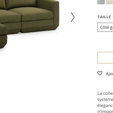
Côté 
Ajo
La coll
système
éléganc
n'impor