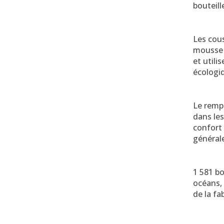
bouteill
Les cous
mousse à
et utili
écologi
Le remp
dans les
confort
général
1 581 bo
océans, 
de la fa