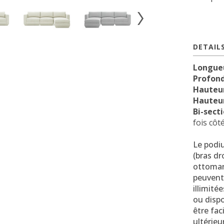
DETAIL
Longue
Profon
Hauteur
Hauteur
Bi-sect
fois côt
Le podi
(bras dr
ottoman
peuvent
illimité
ou disp
être fa
ultérieu