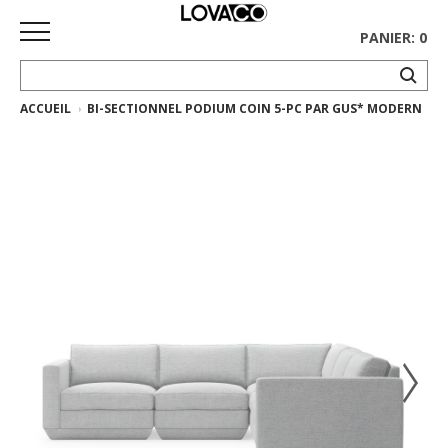
PANIER: 0
ACCUEIL
BI-SECTIONNEL PODIUM COIN 5-PC PAR GUS* MODERN
ACCUEIL
MAGASINER
Collection
complète
Collection
Ethnicraft
Collection
Gus*
Tapis