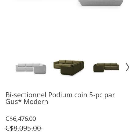
Vente
démonstrateurs
Luminaires
Miroirs
MON
COMPTE
LISTE
DE
SOUHAITS
FR
Bi-sectionnel Podium coin 5-pc par
Gus* Modern
US
C$6,476.00
C$8,095.00