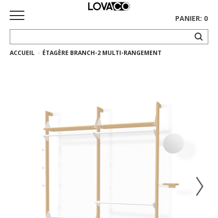
PANIER: 0
ACCUEIL
ÉTAGÈRE BRANCH-2 MULTI-RANGEMENT
ACCUEIL
MAGASINER
Collection
complète
Collection
Ethnicraft
Collection
Gus*
Tapis