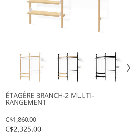
Vente
démonstrateurs
Luminaires
Miroirs
MON
COMPTE
LISTE
DE
SOUHAITS
FR
ÉTAGÈRE BRANCH-2 MULTI-
RANGEMENT
US
C$1,860.00
C$2,325.00