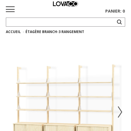
PANIER: 0
ACCUEIL
ÉTAGÈRE BRANCH-3 RANGEMENT
ACCUEIL
MAGASINER
Collection
complète
Collection
Ethnicraft
Collection
Gus*
Tapis