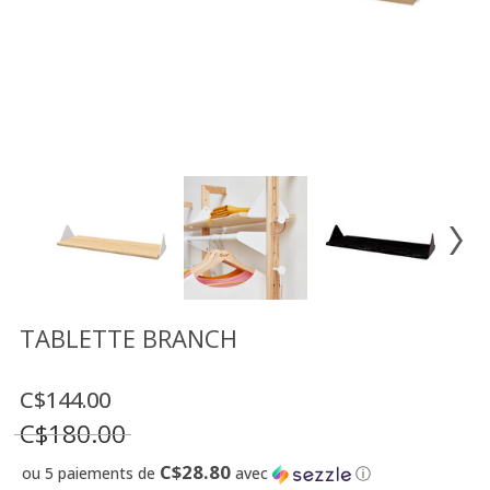
Vente
démonstrateurs
Luminaires
Miroirs
MON
COMPTE
LISTE
DE
SOUHAITS
FR
TABLETTE BRANCH
C$144.00
US
C$180.00
C$28.80
ou 5 paiements de
avec
ⓘ