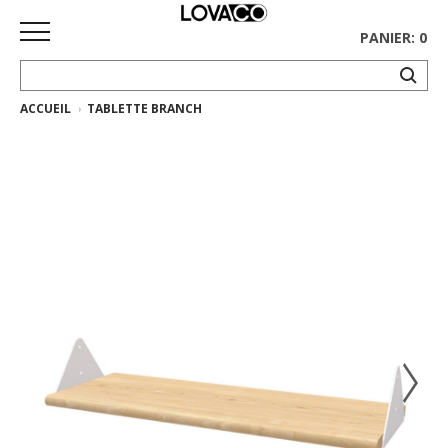
PANIER: 0
ACCUEIL
TABLETTE BRANCH
ACCUEIL
MAGASINER
Collection
complète
Collection
Ethnicraft
Collection
Gus*
Tapis