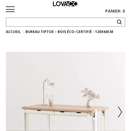
PANIER: 0
ACCUEIL
BUREAU TIPTOE – BOIS ÉCO–CERTIFIÉ - 120X60CM
ACCUEIL
MAGASINER
Collection
complète
Collection
Ethnicraft
Collection
Gus*
Tapis