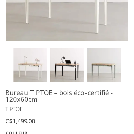
Vente
démonstrateurs
Luminaires
Miroirs
MON
COMPTE
LISTE
DE
SOUHAITS
FR
Bureau TIPTOE – bois éco–certifié -
120x60cm
TIPTOE
US
C$1,499.00