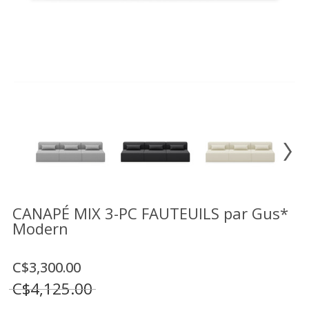
Vente
démonstrateurs
Luminaires
Miroirs
MON
COMPTE
LISTE
DE
SOUHAITS
FR
CANAPÉ MIX 3-PC FAUTEUILS par Gus*
Modern
US
C$3,300.00
C$4,125.00