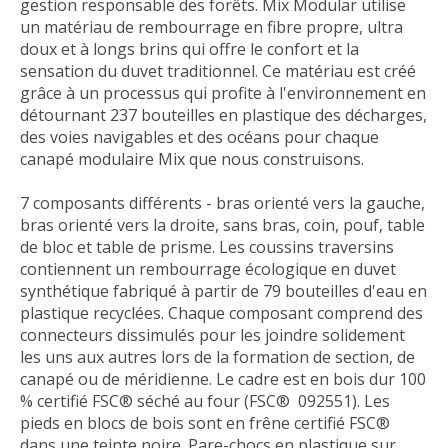
gestion responsable des forêts. Mix Modular utilise
un matériau de rembourrage en fibre propre, ultra
doux et à longs brins qui offre le confort et la
sensation du duvet traditionnel. Ce matériau est créé
grâce à un processus qui profite à l'environnement en
détournant 237 bouteilles en plastique des décharges,
des voies navigables et des océans pour chaque
canapé modulaire Mix que nous construisons.
7 composants différents - bras orienté vers la gauche,
bras orienté vers la droite, sans bras, coin, pouf, table
de bloc et table de prisme.
Les coussins traversins
contiennent un rembourrage écologique en duvet
synthétique fabriqué à partir de 79 bouteilles d'eau en
plastique recyclées.
Chaque composant comprend des
connecteurs dissimulés pour les joindre solidement
les uns aux autres lors de la formation de section, de
canapé ou de méridienne.
Le cadre est en bois dur 100
% certifié FSC® séché au four (FSC® 092551).
Les
pieds en blocs de bois sont en frêne certifié FSC®
dans une teinte noire.
Pare-chocs en plastique sur