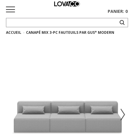
PANIER: 0
ACCUEIL
CANAPÉ MIX 3-PC FAUTEUILS PAR GUS* MODERN
ACCUEIL
MAGASINER
Collection
complète
Collection
Ethnicraft
Collection
Gus*
Tapis