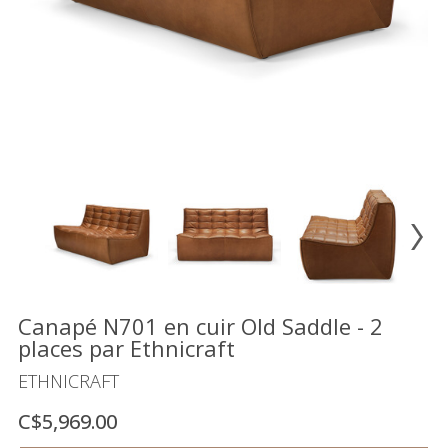
Vente
démonstrateurs
Luminaires
Miroirs
MON
COMPTE
LISTE
DE
SOUHAITS
FR
Canapé N701 en cuir Old Saddle - 2
places par Ethnicraft
US
ETHNICRAFT
C$5,969.00