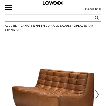
PANIER: 0
ACCUEIL
CANAPÉ N701 EN CUIR OLD SADDLE - 2 PLACES PAR
ACCUEIL
ETHNICRAFT
MAGASINER
Collection
complète
Collection
Ethnicraft
Collection
Gus*
Tapis