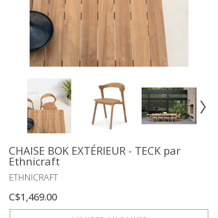
Vente
démonstrateurs
Luminaires
Miroirs
MON
COMPTE
LISTE
DE
SOUHAITS
FR
CHAISE BOK EXTÉRIEUR - TECK par
Ethnicraft
ETHNICRAFT
US
C$1,469.00