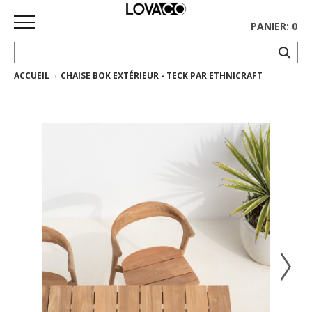
PANIER: 0
ACCUEIL
CHAISE BOK EXTÉRIEUR - TECK PAR ETHNICRAFT
ACCUEIL
MAGASINER
Collection
complète
Collection
Ethnicraft
Collection
Gus*
Tapis