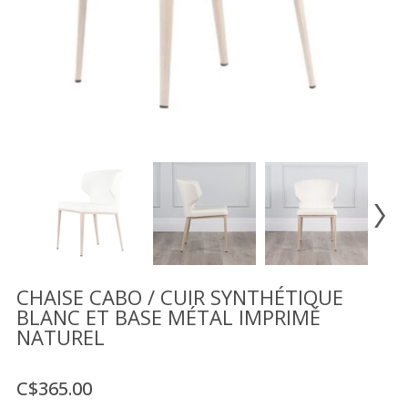
Vente
démonstrateurs
Luminaires
Miroirs
MON
COMPTE
LISTE
DE
SOUHAITS
FR
CHAISE CABO / CUIR SYNTHÉTIQUE
BLANC ET BASE MÉTAL IMPRIMÉ
NATUREL
US
C$365.00