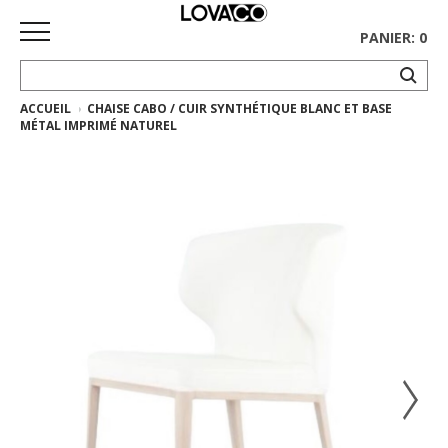
PANIER: 0
ACCUEIL
CHAISE CABO / CUIR SYNTHÉTIQUE BLANC ET BASE
ACCUEIL
MÉTAL IMPRIMÉ NATUREL
MAGASINER
Collection
complète
Collection
Ethnicraft
Collection
Gus*
Tapis