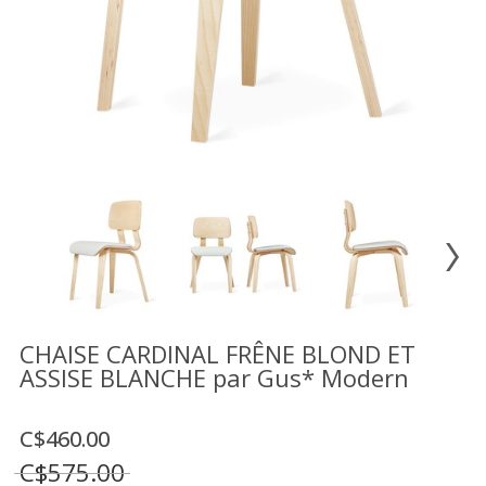
Vente
démonstrateurs
Luminaires
Miroirs
MON
COMPTE
LISTE
DE
SOUHAITS
FR
CHAISE CARDINAL FRÊNE BLOND ET
ASSISE BLANCHE par Gus* Modern
US
C$460.00
C$575.00