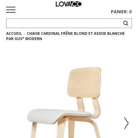
PANIER: 0
ACCUEIL
CHAISE CARDINAL FRÊNE BLOND ET ASSISE BLANCHE
ACCUEIL
PAR GUS* MODERN
MAGASINER
Collection
complète
Collection
Ethnicraft
Collection
Gus*
Tapis