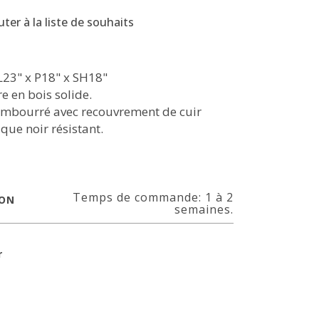
uter à la liste de souhaits
L23" x P18" x SH18"
e en bois solide.
embourré avec recouvrement de cuir
que noir résistant.
Temps de commande: 1 à 2
SON
semaines.
r