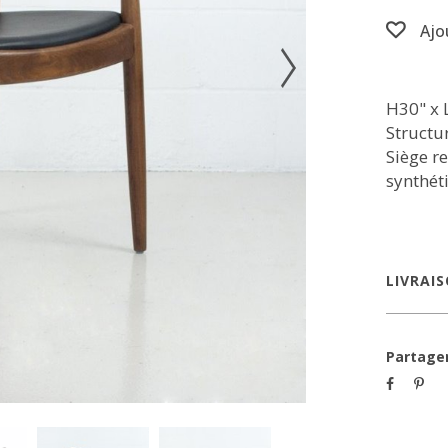
Ajo
H30" x 
Structur
Siège r
synthéti
LIVRAI
Partage