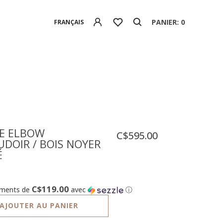
PANIER: 0
FRANÇAIS
SE ELBOW
C$595.00
DOIR / BOIS NOYER
́
C$119.00
ements de
avec
ⓘ
AJOUTER AU PANIER