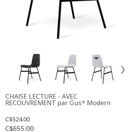
Vente
démonstrateurs
Luminaires
Miroirs
MON
COMPTE
LISTE
DE
SOUHAITS
FR
CHAISE LECTURE - AVEC
RECOUVREMENT par Gus* Modern
US
C$524.00
C$655.00