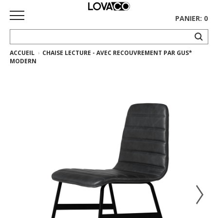
PANIER: 0
ACCUEIL
CHAISE LECTURE - AVEC RECOUVREMENT PAR GUS*
ACCUEIL
MODERN
MAGASINER
Collection
complète
Collection
Ethnicraft
Collection
Gus*
Tapis