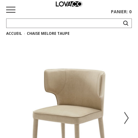
PANIER: 0
ACCUEIL
CHAISE MELORE TAUPE
ACCUEIL
MAGASINER
Collection
complète
Collection
Ethnicraft
Collection
Gus*
Tapis