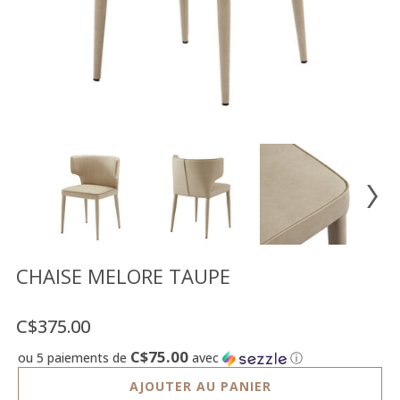
Vente
démonstrateurs
Luminaires
Miroirs
MON
COMPTE
LISTE
DE
SOUHAITS
FR
CHAISE MELORE TAUPE
C$375.00
US
C$75.00
ou 5 paiements de
avec
ⓘ
AJOUTER AU PANIER