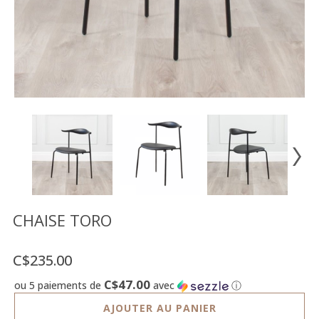
Vente
démonstrateurs
Luminaires
Miroirs
MON
COMPTE
LISTE
DE
SOUHAITS
FR
CHAISE TORO
C$235.00
US
C$47.00
ou 5 paiements de
avec
ⓘ
AJOUTER AU PANIER