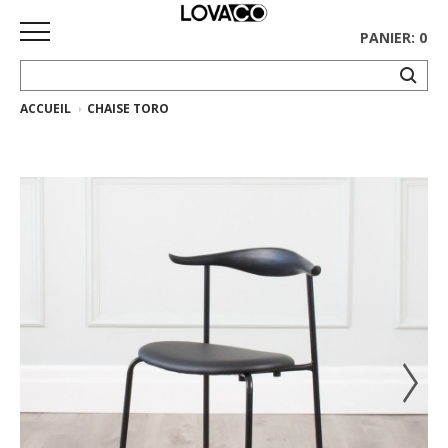
PANIER: 0
ACCUEIL
CHAISE TORO
ACCUEIL
MAGASINER
Collection
complète
Collection
Ethnicraft
Collection
Gus*
Tapis