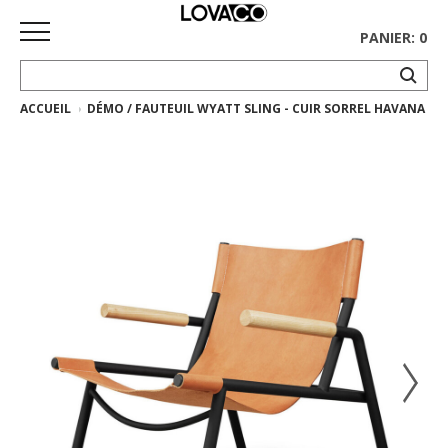
PANIER: 0
ACCUEIL
DÉMO / FAUTEUIL WYATT SLING - CUIR SORREL HAVANA
ACCUEIL
MAGASINER
Collection
complète
Collection
Ethnicraft
Collection
Gus*
Tapis