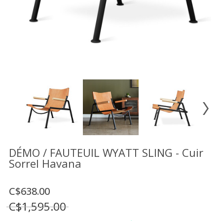
Vente
démonstrateurs
Luminaires
Miroirs
MON
COMPTE
LISTE
DE
SOUHAITS
FR
DÉMO / FAUTEUIL WYATT SLING - Cuir
Sorrel Havana
US
C$638.00
C$1,595.00