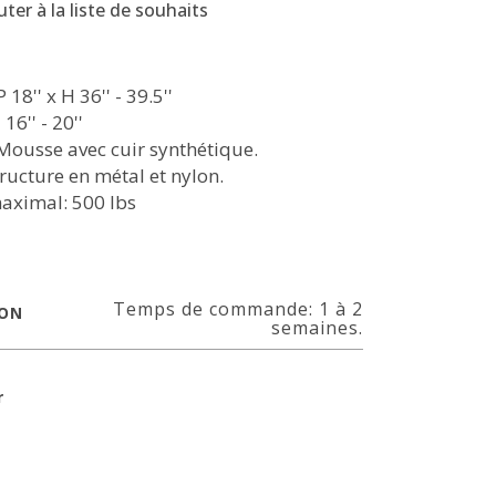
uter à la liste de souhaits
P 18'' x H 36'' - 39.5''
16'' - 20''
 Mousse avec cuir synthétique.
tructure en métal et nylon.
aximal: 500 lbs
Temps de commande: 1 à 2
SON
semaines.
r