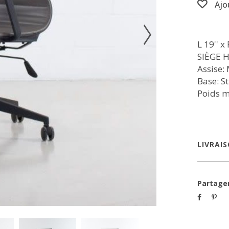
Ajo
L 19'' x 
SIÈGE H 
Assise:
Base: S
Poids m
LIVRAI
Partage