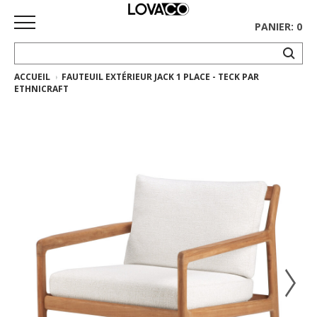
PANIER: 0
ACCUEIL
FAUTEUIL EXTÉRIEUR JACK 1 PLACE - TECK PAR
ACCUEIL
ETHNICRAFT
MAGASINER
Collection
complète
Collection
Ethnicraft
Collection
Gus*
Tapis