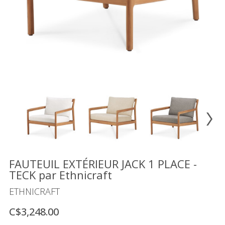
Vente
démonstrateurs
Luminaires
Miroirs
MON
COMPTE
LISTE
DE
SOUHAITS
FR
FAUTEUIL EXTÉRIEUR JACK 1 PLACE -
TECK par Ethnicraft
US
ETHNICRAFT
C$3,248.00