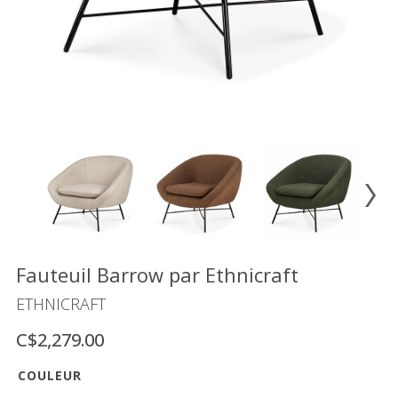
Vente
démonstrateurs
Luminaires
Miroirs
MON
COMPTE
LISTE
DE
SOUHAITS
FR
Fauteuil Barrow par Ethnicraft
ETHNICRAFT
US
C$2,279.00