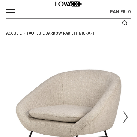
PANIER: 0
ACCUEIL
FAUTEUIL BARROW PAR ETHNICRAFT
ACCUEIL
MAGASINER
Collection
complète
Collection
Ethnicraft
Collection
Gus*
Tapis