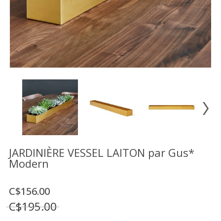
Vente
démonstrateurs
Luminaires
Miroirs
MON
COMPTE
LISTE
DE
SOUHAITS
FR
JARDINIÈRE VESSEL LAITON par Gus*
Modern
US
C$156.00
C$195.00