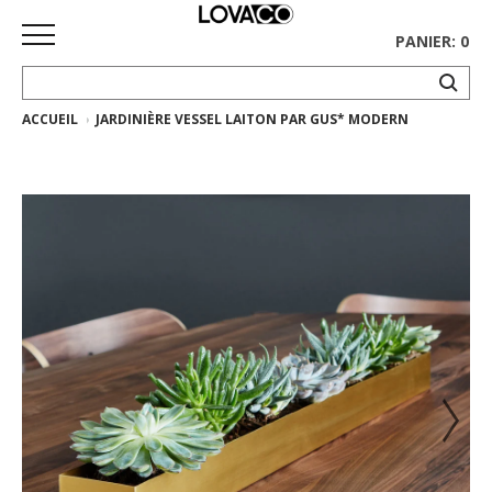
PANIER: 0
ACCUEIL
JARDINIÈRE VESSEL LAITON PAR GUS* MODERN
ACCUEIL
MAGASINER
Collection
complète
Collection
Ethnicraft
Collection
Gus*
Tapis