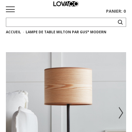
PANIER: 0
ACCUEIL
LAMPE DE TABLE MILTON PAR GUS* MODERN
ACCUEIL
MAGASINER
Collection
complète
Collection
Ethnicraft
Collection
Gus*
Tapis