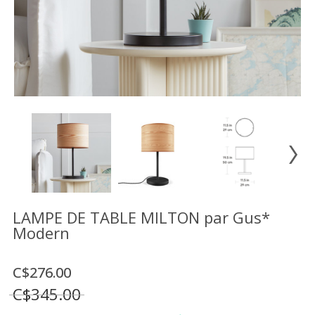
Vente
démonstrateurs
Luminaires
Miroirs
MON
COMPTE
LISTE
DE
SOUHAITS
FR
LAMPE DE TABLE MILTON par Gus*
Modern
US
C$276.00
C$345.00