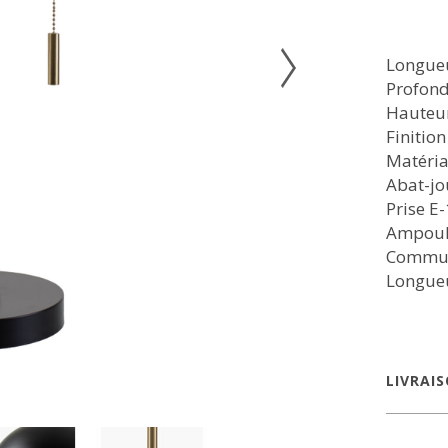
Longueu
Profond
Hauteur
Finition
Matéria
Abat-jo
Prise E
Ampoule
Commuta
Longueu
LIVRAI