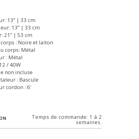
r: 13’’ | 33 cm
eur: 13’’ | 33 cm
: 21’’ | 53 cm
 corps : Noire et laiton
u corps: Métal
ur : Métal
-12 / 40W
 non incluse
teur : Bascule
r cordon : 6'
Temps de commande: 1 à 2
SON
semaines.