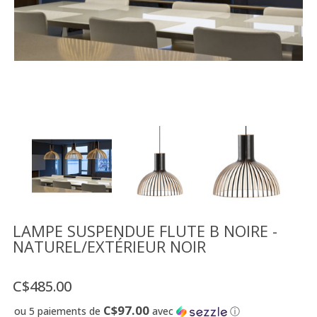
Vente
démonstrateurs
Luminaires
Miroirs
MON
COMPTE
LISTE
DE
SOUHAITS
FR
LAMPE SUSPENDUE FLUTE B NOIRE -
NATUREL/EXTÉRIEUR NOIR
US
C$485.00
C$97.00
ou 5 paiements de
avec
ⓘ