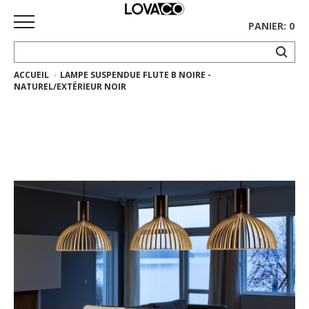
PANIER: 0
ACCUEIL
LAMPE SUSPENDUE FLUTE B NOIRE -
ACCUEIL
NATUREL/EXTÉRIEUR NOIR
MAGASINER
Collection
complète
Collection
Ethnicraft
Collection
Gus*
Tapis