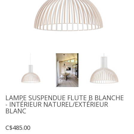
Vente
démonstrateurs
Luminaires
Miroirs
MON
COMPTE
LISTE
DE
SOUHAITS
FR
LAMPE SUSPENDUE FLUTE B BLANCHE
- INTÉRIEUR NATUREL/EXTÉRIEUR
BLANC
US
C$485.00