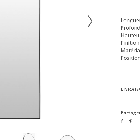
Longueu
Profonde
Hauteur
Finitio
Matéria
Position
LIVRAI
Partage