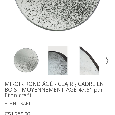
Vente
démonstrateurs
Luminaires
Miroirs
MON
COMPTE
LISTE
DE
SOUHAITS
FR
MIROIR ROND ÂGÉ - CLAIR - CADRE EN
BOIS - MOYENNEMENT ÂGÉ 47.5'' par
Ethnicraft
US
ETHNICRAFT
C$1,259.00