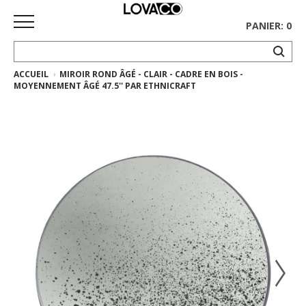
PANIER: 0
ACCUEIL
MIROIR ROND ÂGÉ - CLAIR - CADRE EN BOIS -
ACCUEIL
MOYENNEMENT ÂGÉ 47.5'' PAR ETHNICRAFT
MAGASINER
Collection
complète
Collection
Ethnicraft
Collection
Gus*
Tapis