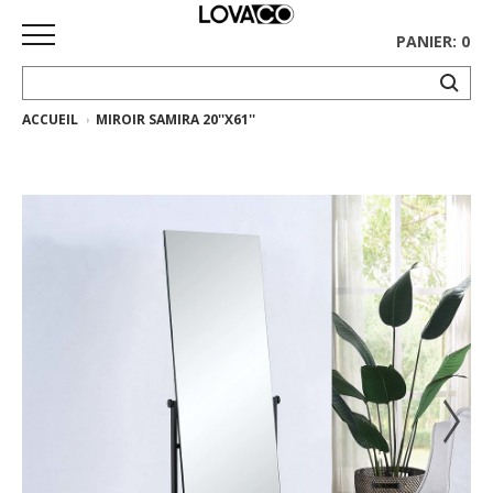
PANIER: 0
ACCUEIL
MIROIR SAMIRA 20''X61''
ACCUEIL
MAGASINER
Collection
complète
Collection
Ethnicraft
Collection
Gus*
Tapis