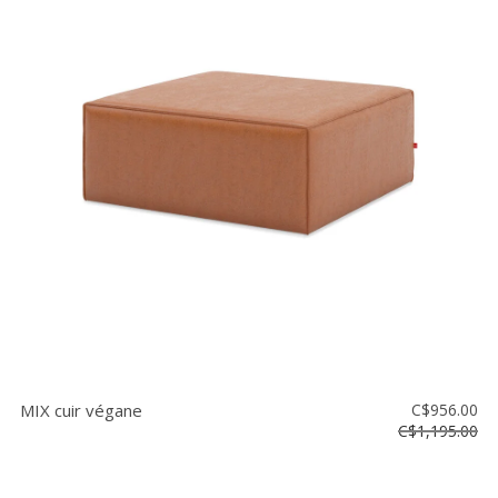
MIX cuir végane
C$956.00
C$1,195.00