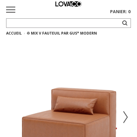
PANIER: 0
ACCUEIL
♲ MIX V FAUTEUIL PAR GUS* MODERN
ACCUEIL
MAGASINER
Collection
complète
Collection
Ethnicraft
Collection
Gus*
Tapis