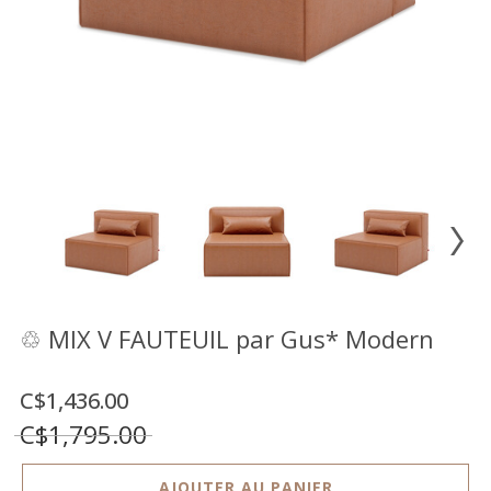
Vente
démonstrateurs
Luminaires
Miroirs
MON
COMPTE
LISTE
DE
SOUHAITS
FR
♲ MIX V FAUTEUIL par Gus* Modern
C$1,436.00
US
C$1,795.00
AJOUTER AU PANIER