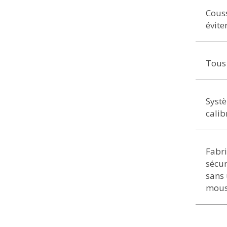
Couss
évite
Tous 
Systè
calib
Fabr
sécur
sans 
mous