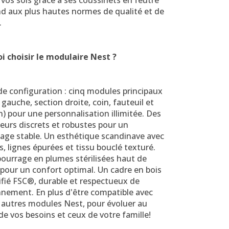
vos sols grâce à ses coussinets en feutre
nd aux plus hautes normes de qualité et de
.
i choisir le modulaire Nest ?
de configuration : cinq modules principaux
 gauche, section droite, coin, fauteuil et
 pour une personnalisation illimitée. Des
eurs discrets et robustes pour un
age stable. Un esthétique scandinave avec
as, lignes épurées et tissu bouclé texturé.
ourrage en plumes stérilisées haut de
our un confort optimal. Un cadre en bois
ifié FSC®, durable et respectueux de
nnement. En plus d'être compatible avec
s autres modules Nest, pour évoluer au
e vos besoins et ceux de votre famille!