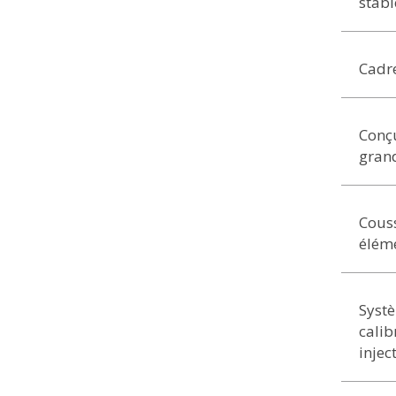
stabl
Cadre
Conçu
grand
Couss
éléme
Systè
calib
injec