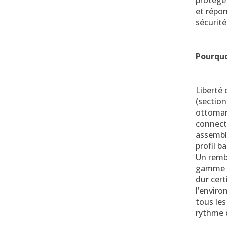
protège 
et répo
sécurité
Pourquo
Liberté 
(section
ottoman)
connect
assembl
profil b
Un remb
gamme p
dur cert
l’enviro
tous le
rythme d