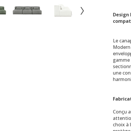
Design 
compati
Le cana
Modern 
envelopp
gamme N
section
une conf
harmoni
Fabrica
Conçu a
attentio
choix à 