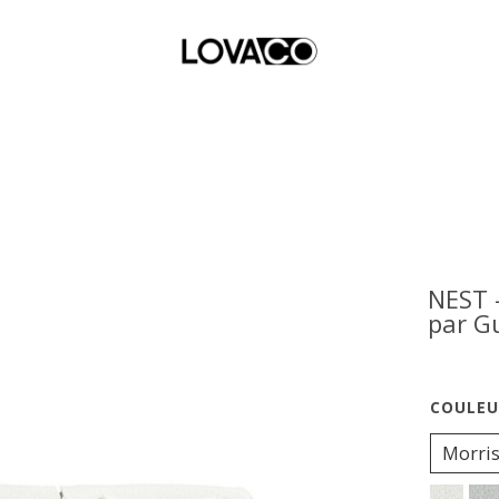
NEST 
par G
Morri