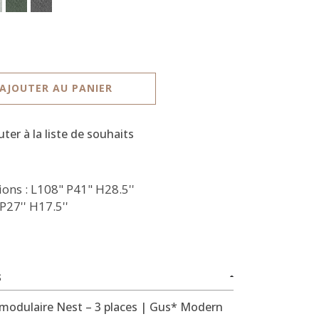
AJOUTER AU PANIER
uter à la liste de souhaits
ons : L108" P41" H28.5''
 P27'' H17.5''
S
modulaire Nest – 3 places | Gus* Modern