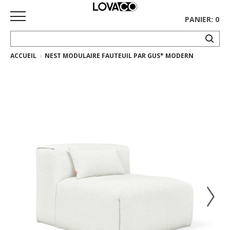
PANIER: 0
ACCUEIL
NEST MODULAIRE FAUTEUIL PAR GUS* MODERN
ACCUEIL
MAGASINER
Collection
complète
Collection
Ethnicraft
Collection
Gus*
Tapis