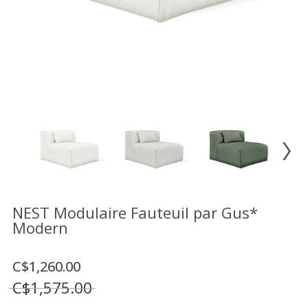
Vente
démonstrateurs
Luminaires
Miroirs
MON
COMPTE
LISTE
DE
SOUHAITS
FR
NEST Modulaire Fauteuil par Gus*
Modern
US
C$1,260.00
C$1,575.00