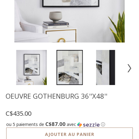
Vente
démonstrateurs
Luminaires
Miroirs
MON
COMPTE
LISTE
DE
SOUHAITS
FR
OEUVRE GOTHENBURG 36''X48''
C$435.00
US
C$87.00
ou 5 paiements de
avec
ⓘ
AJOUTER AU PANIER