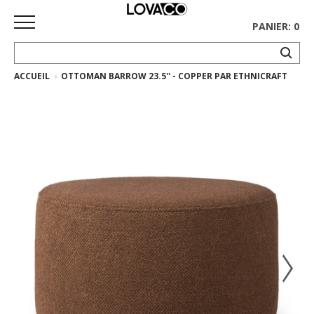
PANIER: 0
ACCUEIL
OTTOMAN BARROW 23.5'' - COPPER PAR ETHNICRAFT
ACCUEIL
MAGASINER
Collection
complète
Collection
Ethnicraft
Collection
Gus*
Tapis