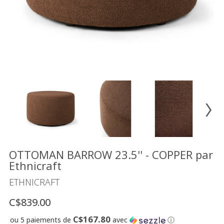
Vente
démonstrateurs
Luminaires
Miroirs
MON
COMPTE
LISTE
DE
SOUHAITS
FR
OTTOMAN BARROW 23.5'' - COPPER par
Ethnicraft
ETHNICRAFT
US
C$839.00
C$167.80
ou 5 paiements de
avec
ⓘ