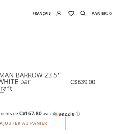
PANIER: 0
FRANÇAIS
AN BARROW 23.5''
 WHITE par
C$839.00
raft
FT
C$167.80
ements de
avec
ⓘ
AJOUTER AU PANIER