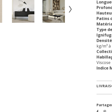
Longue
Profon
Hauteur
Patins 
Matéria
Type d
Ignifug
Densité 
kg/m³ à 
Collect
Habilla
Viscose
Indice 
LIVRAI
Partage