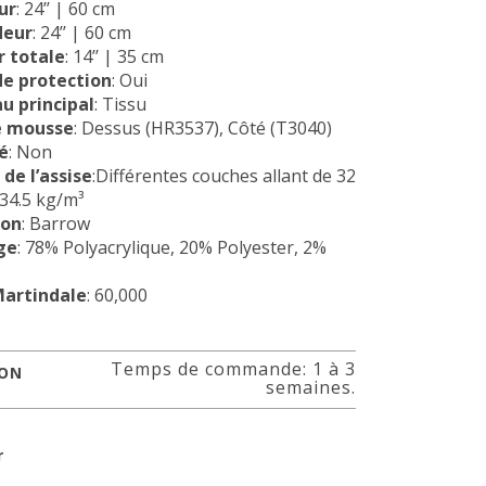
ur
: 24’’ | 60 cm
deur
: 24’’ | 60 cm
 totale
: 14’’ | 35 cm
de protection
: Oui
u principal
: Tissu
e mousse
: Dessus (HR3537), Côté (T3040)
é
: Non
de l’assise
:Différentes couches allant de 32
34.5 kg/m³
ion
: Barrow
ge
: 78% Polyacrylique, 20% Polyester, 2%
Martindale
: 60,000
Temps de commande: 1 à 3
SON
semaines.
r