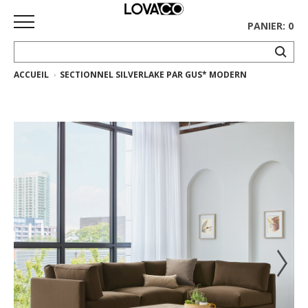
PANIER: 0
ACCUEIL
SECTIONNEL SILVERLAKE PAR GUS* MODERN
ACCUEIL
MAGASINER
Collection
complète
Collection
Ethnicraft
Collection
Gus*
Tapis