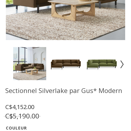
Vente
démonstrateurs
Luminaires
Miroirs
MON
COMPTE
LISTE
DE
SOUHAITS
FR
Sectionnel Silverlake par Gus* Modern
C$4,152.00
US
C$5,190.00