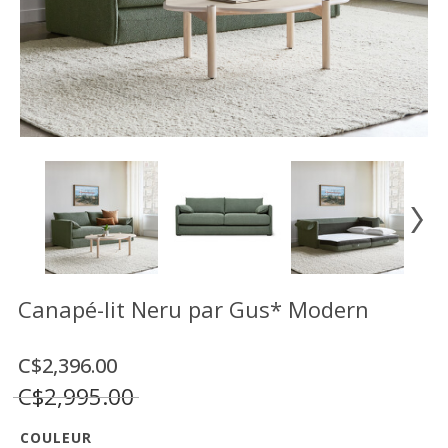
Vente
démonstrateurs
Luminaires
Miroirs
MON
COMPTE
LISTE
DE
SOUHAITS
FR
Canapé-lit Neru par Gus* Modern
C$2,396.00
US
C$2,995.00