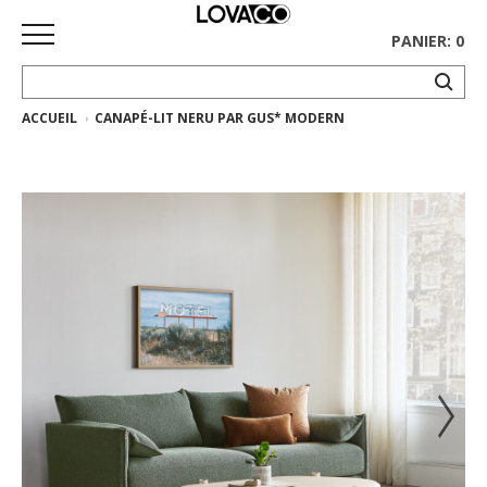
PANIER: 0
ACCUEIL
CANAPÉ-LIT NERU PAR GUS* MODERN
ACCUEIL
MAGASINER
Collection
complète
Collection
Ethnicraft
Collection
Gus*
Tapis