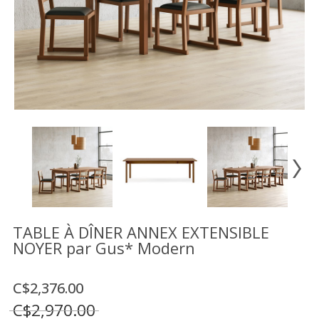
Vente
démonstrateurs
Luminaires
Miroirs
MON
COMPTE
LISTE
DE
SOUHAITS
FR
TABLE À DÎNER ANNEX EXTENSIBLE
NOYER par Gus* Modern
US
C$2,376.00
C$2,970.00