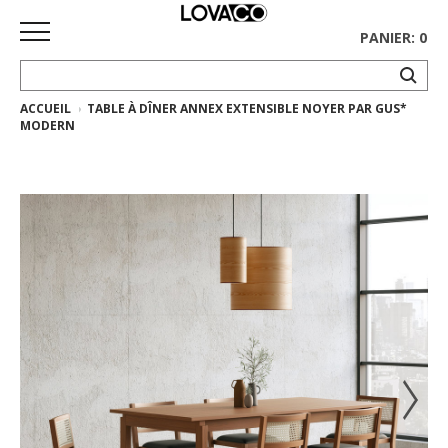
PANIER: 0
ACCUEIL
TABLE À DÎNER ANNEX EXTENSIBLE NOYER PAR GUS*
ACCUEIL
MODERN
MAGASINER
Collection
complète
Collection
Ethnicraft
Collection
Gus*
Tapis