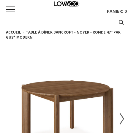
PANIER: 0
ACCUEIL
TABLE À DÎNER BANCROFT - NOYER - RONDE 47'' PAR
ACCUEIL
GUS* MODERN
MAGASINER
Collection
complète
Collection
Ethnicraft
Collection
Gus*
Tapis