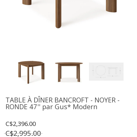
Vente
démonstrateurs
Luminaires
Miroirs
MON
COMPTE
LISTE
DE
SOUHAITS
FR
TABLE À DÎNER BANCROFT - NOYER -
RONDE 47'' par Gus* Modern
US
C$2,396.00
C$2,995.00