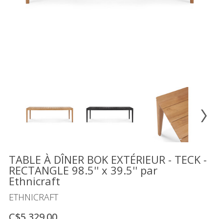
Vente
démonstrateurs
Luminaires
Miroirs
MON
COMPTE
LISTE
DE
SOUHAITS
FR
TABLE À DÎNER BOK EXTÉRIEUR - TECK -
RECTANGLE 98.5'' x 39.5'' par
Ethnicraft
US
ETHNICRAFT
C$5,329.00