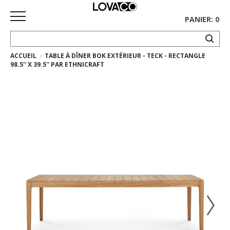
PANIER: 0
ACCUEIL
TABLE À DÎNER BOK EXTÉRIEUR - TECK - RECTANGLE
ACCUEIL
98.5'' X 39.5'' PAR ETHNICRAFT
MAGASINER
Collection
complète
Collection
Ethnicraft
Collection
Gus*
Tapis