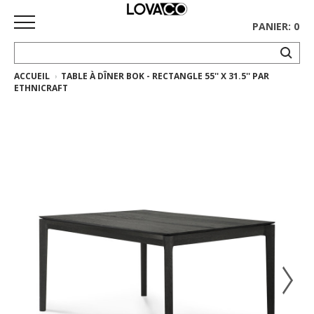
PANIER: 0
ACCUEIL
TABLE À DÎNER BOK - RECTANGLE 55'' X 31.5'' PAR
ACCUEIL
ETHNICRAFT
MAGASINER
Collection
complète
Collection
Ethnicraft
Collection
Gus*
Tapis