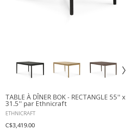
Vente
démonstrateurs
Luminaires
Miroirs
MON
COMPTE
LISTE
DE
SOUHAITS
FR
TABLE À DÎNER BOK - RECTANGLE 55'' x
31.5'' par Ethnicraft
US
ETHNICRAFT
C$3,419.00