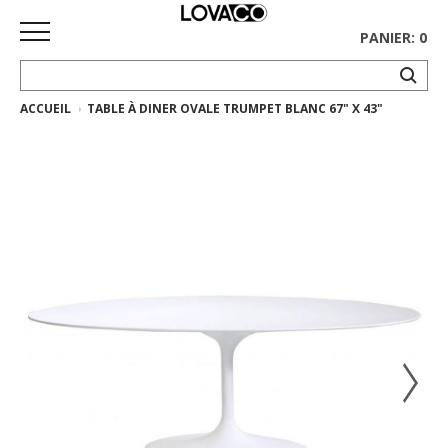
PANIER: 0
ACCUEIL
TABLE À DINER OVALE TRUMPET BLANC 67" X 43"
ACCUEIL
MAGASINER
Collection
complète
Collection
Ethnicraft
Collection
Gus*
Tapis