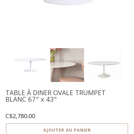
Vente
démonstrateurs
Luminaires
Miroirs
MON
COMPTE
LISTE
DE
SOUHAITS
FR
TABLE À DINER OVALE TRUMPET
BLANC 67" x 43"
US
C$2,780.00
AJOUTER AU PANIER