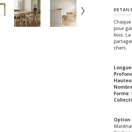
DETAIL
Chaque m
pour gar
bois. La 
partage
chers.
Longue
Profon
Hauteur
Nombre 
Forme
:
Collect
Option
Matériau