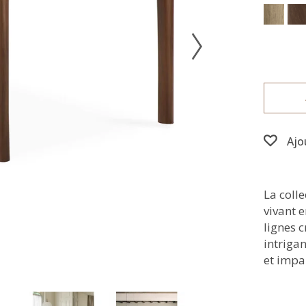
Ajo
La coll
vivant e
lignes 
intrigan
et impar