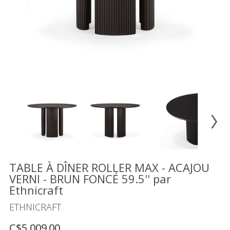
Vente
démonstrateurs
Luminaires
Miroirs
MON
COMPTE
LISTE
DE
SOUHAITS
FR
TABLE À DÎNER ROLLER MAX - ACAJOU
VERNI - BRUN FONCÉ 59.5'' par
Ethnicraft
US
ETHNICRAFT
C$5,009.00