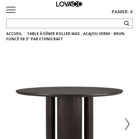
PANIER: 0
ACCUEIL
TABLE À DÎNER ROLLER MAX - ACAJOU VERNI - BRUN
ACCUEIL
FONCÉ 59.5'' PAR ETHNICRAFT
MAGASINER
Collection
complète
Collection
Ethnicraft
Collection
Gus*
Tapis