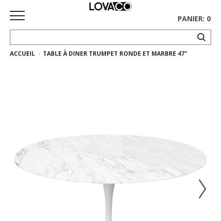
PANIER: 0
ACCUEIL
TABLE À DINER TRUMPET RONDE ET MARBRE 47"
ACCUEIL
MAGASINER
Collection
complète
Collection
Ethnicraft
Collection
Gus*
Tapis