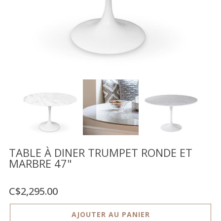
Vente
démonstrateurs
Luminaires
Miroirs
MON
COMPTE
LISTE
DE
SOUHAITS
FR
TABLE À DINER TRUMPET RONDE ET
MARBRE 47"
US
C$2,295.00
AJOUTER AU PANIER