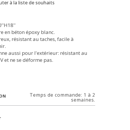
uter à la liste de souhaits
''H18''
re en béton époxy blanc.
ux, résistant au taches, facile à
ir.
ne aussi pour l'extérieur: résistant au
V et ne se déforme pas.
l
Temps de commande: 1 à 2
SON
semaines.
r