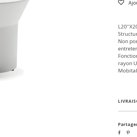
Ajo
L20''X20
Structu
Non pore
entreten
Fonction
rayon U
Mobita
LIVRAI
Partage